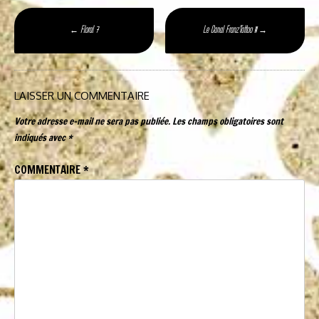
Poste
Floral 7
Le Canal Franz’Tattoo !!!
←
→
navigation
LAISSER UN COMMENTAIRE
Votre adresse e-mail ne sera pas publiée.
Les champs obligatoires sont
indiqués avec
*
COMMENTAIRE
*