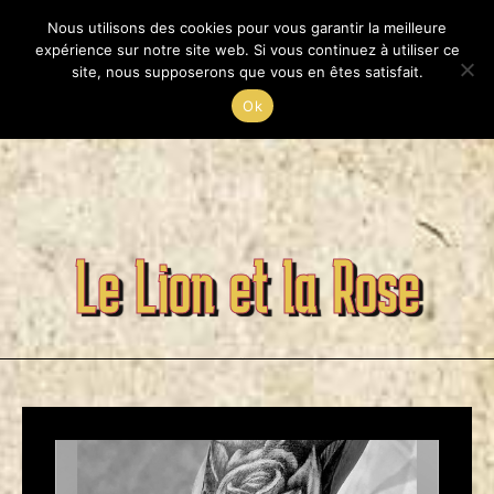
Passer
Nous utilisons des cookies pour vous garantir la meilleure
au
Menu
expérience sur notre site web. Si vous continuez à utiliser ce
contenu
site, nous supposerons que vous en êtes satisfait.
Ok
Le Lion et la Rose
Posté par, Franz The Boss
sur 17/02/2022