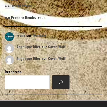
● ● Les Zamis Tattoueux
■ ■ Prendre Rendez-vous
Franz
sur
Mandala
Angelique Diler
sur
Cover Wolf
Angelique Diler
sur
Cover Wolf
Recherche