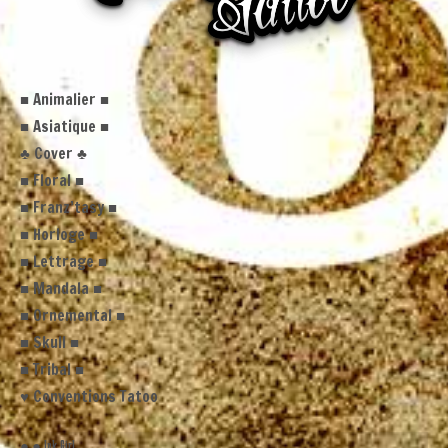
■ Animalier ■
■ Asiatique ■
♣ Cover ♣
■ Floral ■
■ Franz’tasy ■
■ Horloge ■
■ Lettrage ■
■ Mandala ■
■ Ornemental ■
■ Skull ■
■ Tribal ■
♥ Conventions Tatoo
● ● Ink Girl